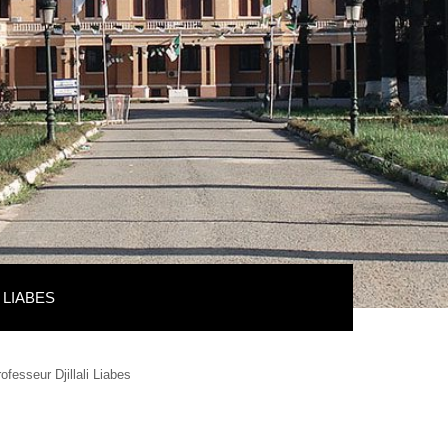
IABES
ofesseur Djillali Liabes