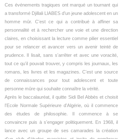
Ces événements tragiques ont marqué un tournant qui
a transformé Djillali LIABES d’un jeune adolescent en un
homme mûr. C'est ce qui a contribué à affiner sa
personnalité et à rechercher une voie et une direction
claires, en choisissant la lecture comme pilier essentiel
pour se relancer et avancer vers un avenir teinté de
prudence. Il lisait, sans s'arrêter et avec une voracité,
tout ce qu'il pouvait trouver, y compris les journaux, les
romans, les livres et les magazines. C'est une source
de connaissances pour tout adolescent et toute
personne mûre qui souhaite connaître la vérité.
Après le baccalauréat, il quitte Sidi Bel Abbès et choisit
l'Ecole Normale Supérieure d'Algérie, où il commence
des études de philosophie. Il commence à se
convaincre puis à s'engager politiquement. En 1968, il
lance avec un groupe de ses camarades la création
d'un club d'études marxistes et incite de nombreux