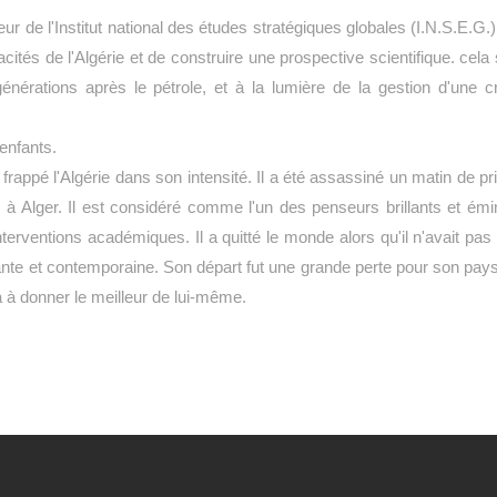
de l'Institut national des études stratégiques globales (I.N.S.E.G.),
cités de l'Algérie et de construire une prospective scientifique. cela s
énérations après le pétrole, et à la lumière de la gestion d'une cr
 enfants.
 a frappé l'Algérie dans son intensité. Il a été assassiné un matin de 
 à Alger. Il est considéré comme l'un des penseurs brillants et émi
erventions académiques. Il a quitté le monde alors qu'il n'avait pas 
dante et contemporaine. Son départ fut une grande perte pour son pays,
 à donner le meilleur de lui-même.