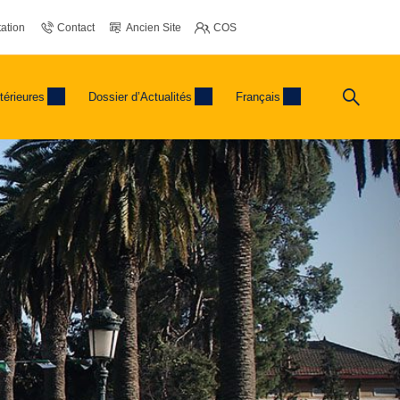
ation
Contact
Ancien Site
COS
térieures
Dossier d’Actualités
Français