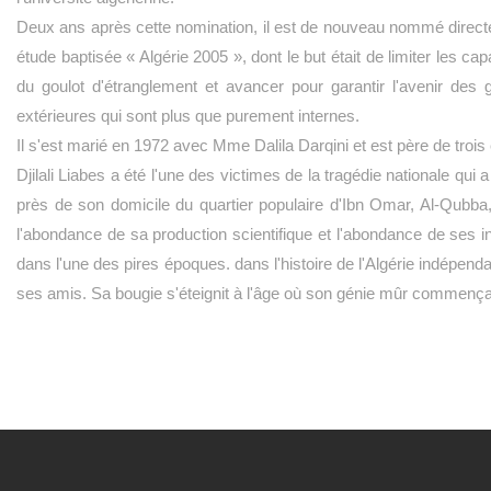
Deux ans après cette nomination, il est de nouveau nommé directeur 
étude baptisée « Algérie 2005 », dont le but était de limiter les capa
du goulot d'étranglement et avancer pour garantir l'avenir des g
extérieures qui sont plus que purement internes.
Il s'est marié en 1972 avec Mme Dalila Darqini et est père de trois
Djilali Liabes a été l'une des victimes de la tragédie nationale qui
près de son domicile du quartier populaire d'Ibn Omar, Al-Qubba,
l'abondance de sa production scientifique et l'abondance de ses int
dans l'une des pires époques. dans l'histoire de l'Algérie indépen
ses amis. Sa bougie s'éteignit à l'âge où son génie mûr commença