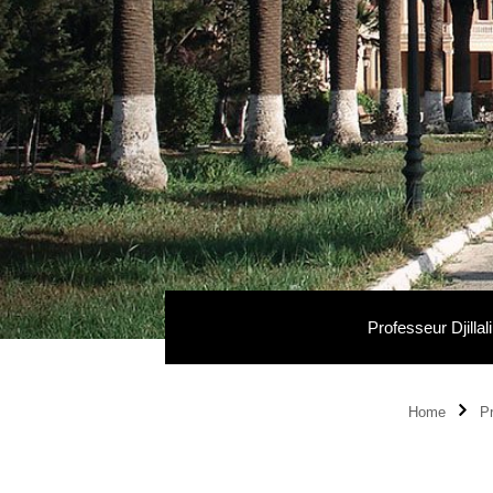
Professeur Djillali L
Home
Pr