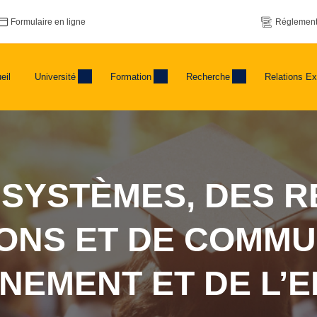
Formulaire en ligne
Réglement
eil
Université
Formation
Recherche
Relations Ex
 SYSTÈMES, DES 
ONS ET DE COMMU
GNEMENT ET DE L’