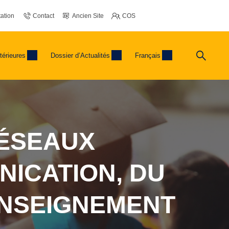
ation
Contact
Ancien Site
COS
térieures
Dossier d’Actualités
Français
RÉSEAUX
NICATION, DU
ENSEIGNEMENT