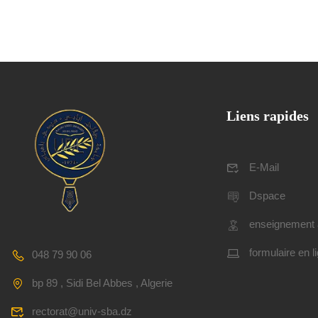
Liens rapides
E-Mail
Dspace
enseignement 
formulaire en l
048 79 90 06
bp 89 , Sidi Bel Abbes , Algerie
rectorat@univ-sba.dz