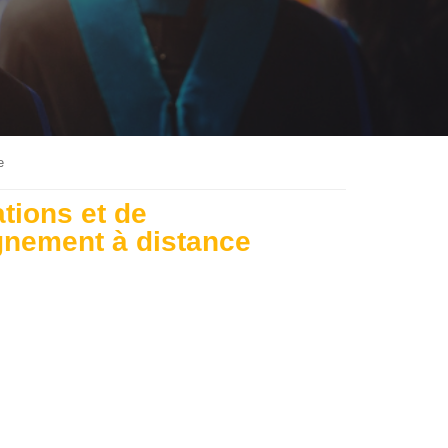
e
tions et de
gnement à distance