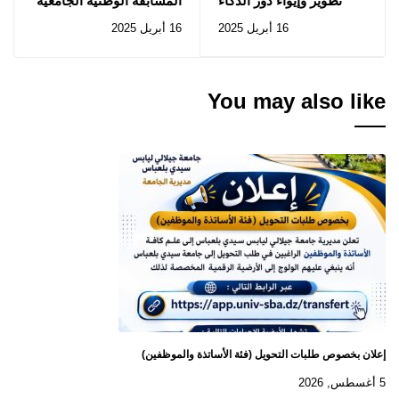
تطوير وإيواء دُور الذكاء
المسابقة الوطنية الجامعية
الإصطناعي
لتحدي القراءة -الطبعة
16 أبريل 2025
16 أبريل 2025
الخامسة
You may also like
إعلان بخصوص طلبات التحويل (فئة الأساتذة والموظفين)
5 أغسطس, 2026