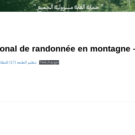
tional de randonnée en montagne –
Envoi_97-DVE_15-4-2025_تنظيم الطبعة (17) للتظاهرة الوطنية الجامعية للمشي في الجبال
Télécharger