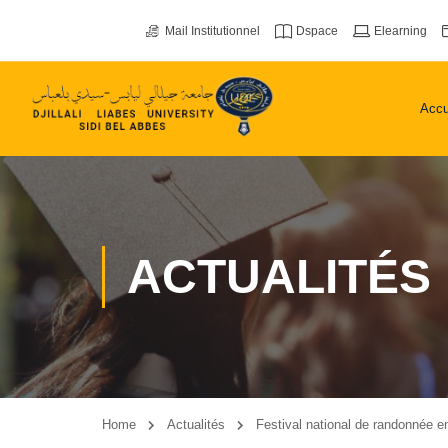
Mail Institutionnel
Dspace
Elearning
Accu
ACTUALITÉS
Home
Actualités
Festival national de randonnée e