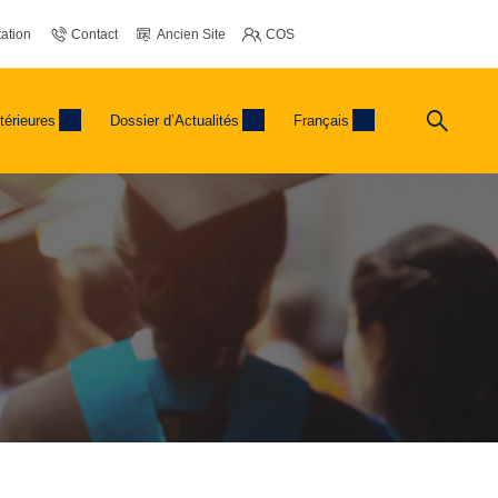
ation
Contact
Ancien Site
COS
térieures
Dossier d’Actualités
Français