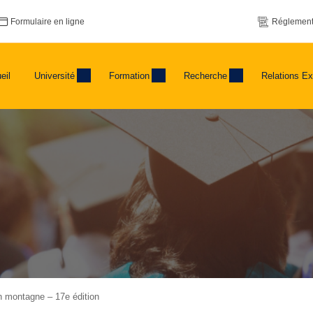
Formulaire en ligne
Réglement
eil
Université
Formation
Recherche
Relations Ex
n montagne – 17e édition