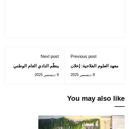
Next post
Previous post
معهد العلوم الفلاحية: إعلان
ينظّم النادي العام الوطني
عن المنح المؤقت
(C.G.N) حملة توعية حول
8 ديسمبر 2025
9 ديسمبر 2025
للصفقات المتعلقة
المخدرات يومي 10 و15
بالإستشارات رقم 2025/38
ديسمبر 2025
، 2025/39 ، 2025/41
You may also like