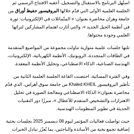
استُهل البرنامج بالاستقبال والتسجيل، أعقبه الافتتاح الرسمي ثم
الجلسة العلمية الأولى التي قدّم خلالها
البروفيسور حفيظ أوراڨ
من
جامعة وهران محاضرة بعنوان: « المتّماثلات في الإلكترونيات: ثورة
في أنظمة الجيل الجديد »، والتي أثارت اهتمام المشاركين لثرائها
العلمي وجودة محتواها.
تلتها جلسات علمية متوازية تناولت مجموعة من المواضيع المتقدمة
في الطاقات المتجددة، الروبوتيك، الأنظمة الكهربائية، الإلكترونيات،
الهندسة الصناعية، الذكاء الاصطناعي، وتحليل الأنظمة المعقدة.
وفي الفترة المسائية، احتضنت القاعة الجلسة العلمية الثانية من
تأطير البروفيسور Khaled KHEIL من جامعة سوق أهراس، الذي قدّم
محاضرة بعنوان:« الذكاء الاصطناعي ومعالجة الصورة في تحليل
الاهتزازات والتشخيص المتقدم للأعطال »، مبرزًا دور التقنيات
الحديثة في تطوير المنظومات الهندسية.
حيث تواصلت فعاليات المؤتمر ليوم 08 ديسمبر 2025 بجلسات بحثية
إضافية تجمع نخبة من الأساتذة والباحثين، بما يُعزّز تبادل الخبرات