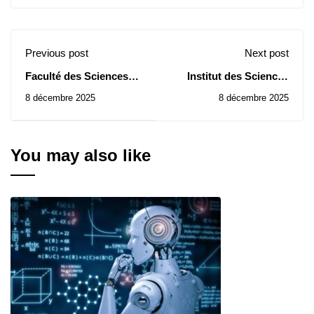
Previous post
Next post
Faculté des Sciences
Institut des Sciences
Economiques : Avis
Agronomiques: Avis
8 décembre 2025
8 décembre 2025
d’Attribution Provisoire
d’Attribution Provisoire
de Contrat de la
de Contrats des
Consultation N° 22/2025
Consultations N° 38-39-
41/2025
You may also like