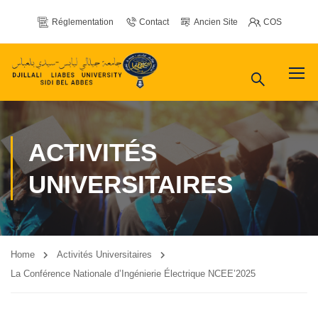
Réglementation
Contact
Ancien Site
COS
ACTIVITÉS
UNIVERSITAIRES
Home
Activités Universitaires
La Conférence Nationale d’Ingénierie Électrique NCEE’2025