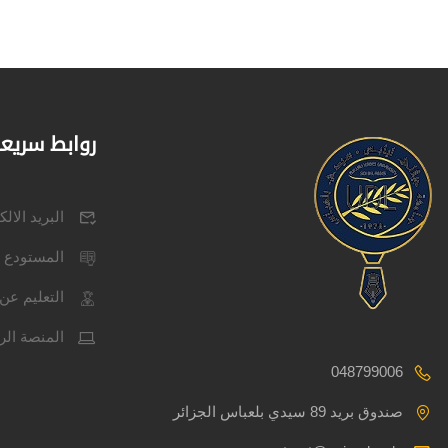
روابط سريع
البريد الال
المستودع 
التعليم عن 
المنصة الر
048799006
صندوق بريد 89 سيدي بلعباس الجزائر