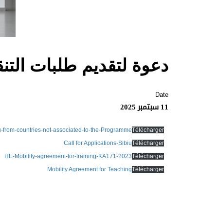
دعوة لتقديم طلبات التنق
Date
11 سبتمبر 2025
g-from-countries-not-associated-to-the-Programme
Télécharger
Call for Applications-Sibiu
Télécharger
HE-Mobility-agreement-for-training-KA171-2023
Télécharger
Mobility Agreement for Teaching
Télécharger