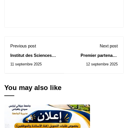
Previous post
Next post
Institut des Sciences
Premier partenaire
Agronomiques: Avis de
scientifique entre
11 septembre 2025
12 septembre 2025
Consultation N° 33/2025
MDEX et la La Faculté
de Médecine de Sidi Bel
Abbès
You may also like