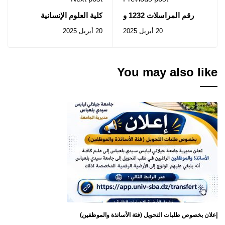
رقم المراسلات 1232 و
كلية العلوم الإنسانية
1234 من مديرية التعاون
والإجتماعية: إعلان عن
20 أبريل 2025
20 أبريل 2025
والتبادل الجامعي
استشارات رقم 004-006-
007 /2025
You may also like
إعلان بخصوص طلبات التحويل (فئة الأساتذة والموظفين)