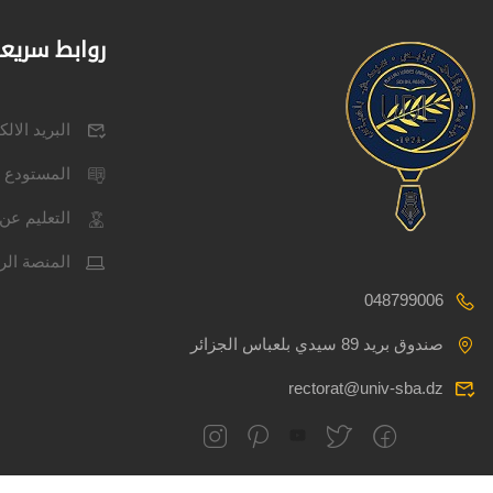
روابط سريع
البريد الال
المستودع 
التعليم عن 
المنصة الر
048799006
صندوق بريد 89 سيدي بلعباس الجزائر
rectorat@univ-sba.dz