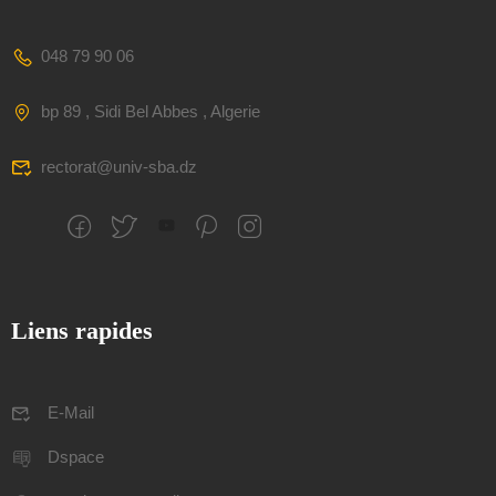
048 79 90 06
bp 89 , Sidi Bel Abbes , Algerie
rectorat@univ-sba.dz
Liens rapides
E-Mail
Dspace