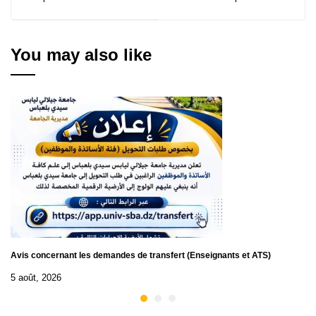
N° 29/2025, 30/2025,
d'Avis d’Attribution
31/2025, 32/2025
Provisoire du Contrat
de la Consultation N°
28/2025
You may also like
Avis concernant les demandes de transfert (Enseignants et ATS)
5 août, 2026