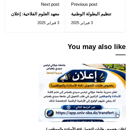
Next post
Previous post
تنظيم البطولة الوطنية
معهد العلوم الفلاحية: إعلان
للعدو الريفي جيلالي
عن استشارة رقم 008
3 فبراير 2025
3 فبراير 2025
اليابس (ذكور وإناث)
/2025
You may also like
إعلان بخصوص طلبات التحويل (فئة الأساتذة والموظفين)