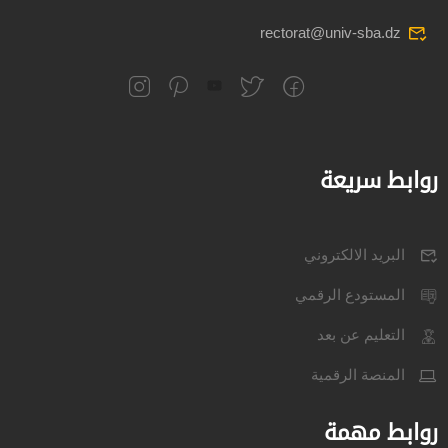
rectorat@univ-sba.dz
روابط سريعة
البريد الالكتروني
المستودع الرقمي
التعليم عن بعد
المنصة الرقمية
روابط مهمة