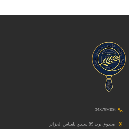
048799006
صندوق بريد 89 سيدي بلعباس الجزائر