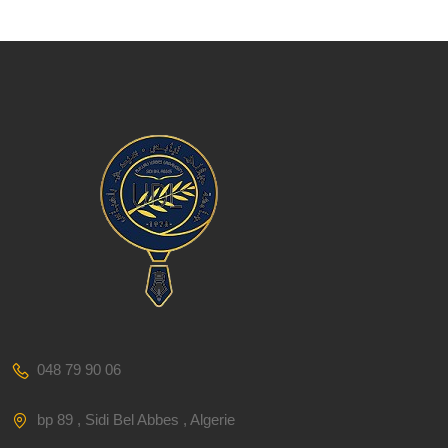
048 79 90 06
bp 89 , Sidi Bel Abbes , Algerie