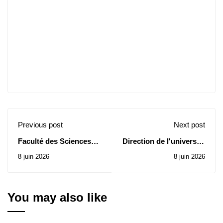
Previous post
Next post
Faculté des Sciences
Direction de l'université
Economiques : Avis
: Avis d’attribution
8 juin 2026
8 juin 2026
d’Attribution Provisoire
provisoire et
de Contrats des
l'annulation d'une
Consultations N°
subvention antérieure
04/2026 et 07/2026
pour le marché relatif à
You may also like
la Consultation N°
19/2026