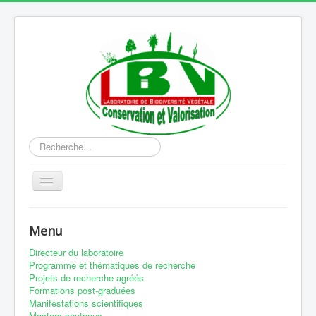
Rechercher
Basculer
la
navigation
Accueil
Menu
Equipes de recherche
Directeur du laboratoire
Equipement
Programme et thématiques de recherche
Projets de recherche agréés
Production scientifique
Formations post-graduées
Manifestations scientifiques
Publication
Masters soutenus