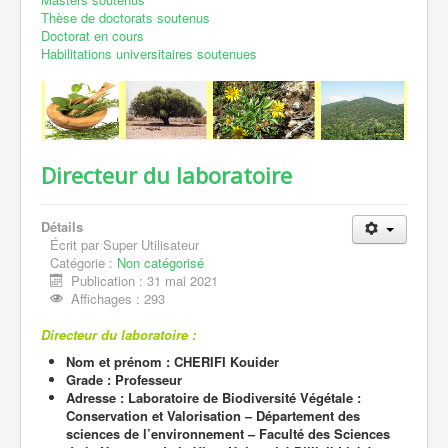
Thèse de doctorats soutenus
Coopérations
Doctorat en cours
Habilitations universitaires soutenues
Contact
Directeur du laboratoire
Détails
Écrit par
Super Utilisateur
Catégorie :
Non catégorisé
Publication : 31 mai 2021
Affichages : 293
Directeur du laboratoire :
Nom et prénom : CHERIFI Kouider
Grade : Professeur
Adresse : Laboratoire de Biodiversité Végétale :
Conservation et Valorisation – Département des
sciences de l’environnement – Faculté des Sciences