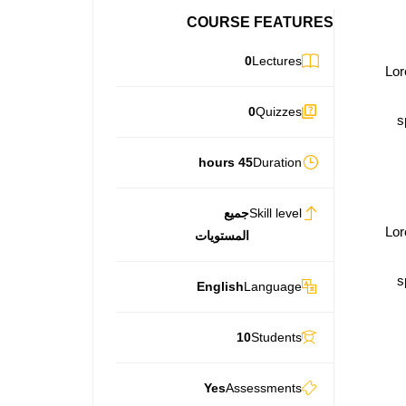
COURSE FEATURES
0
Lectures
Lor
0
Quizzes
s
45 hours
Duration
Skill level
جميع
Lor
المستويات
s
English
Language
10
Students
Yes
Assessments