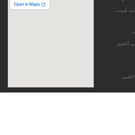
امة للبحث
ب
ي العلوم
العلمي
$50.00
إشتري الآن
قع