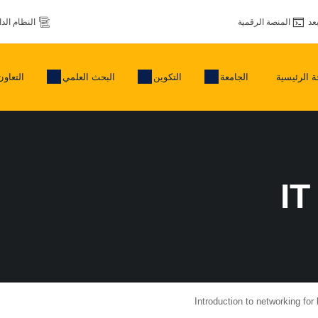
عد
المنصة الرقمية
النظام الد
 الرئيسية
الجامعة
التكوين
البحث العلمي
التعاون
I
Introduction to networking for