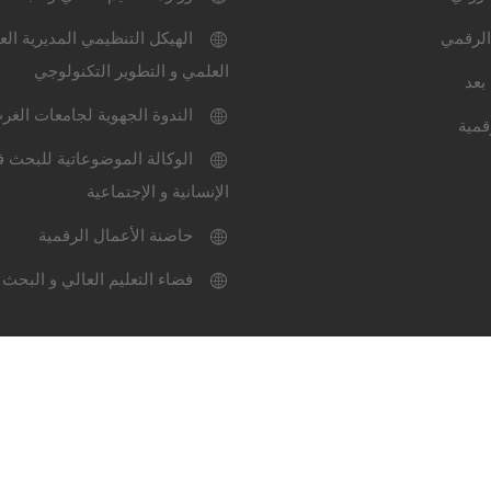
الرقمي
الهيكل التنظيمي المديرية الع
العلمي و التطوير التكنولوجي
بعد
الندوة الجهوية لجامعات الغر
قمية
الوكالة الموضوعاتية للبحث ف
الإنسانية و الإجتماعية
حاضنة الأعمال الرقمية
فضاء التعليم العالي و البحث 
ميثاق الاستعمال
خارطة المو
عة سيدي بلعباس-2024