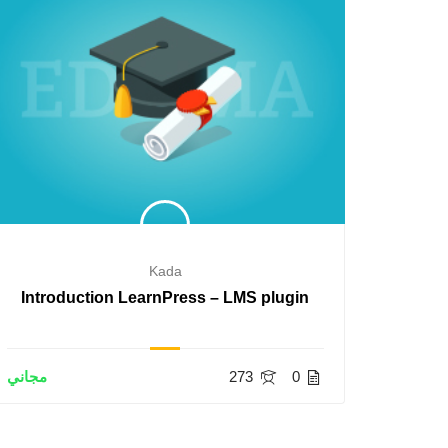
Kada
Introduction LearnPress – LMS plugin
The A
$55.00
0
273
مجاني