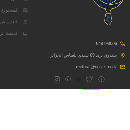
المستودع 
التعليم عن 
المنصة الر
048799006
صندوق بريد 89 سيدي بلعباس الجزائر
rectorat@univ-sba.dz
نظرة عامة
المنهاج
المدرب
جميع الحقوق محفوظة
CSRICTEED
جام