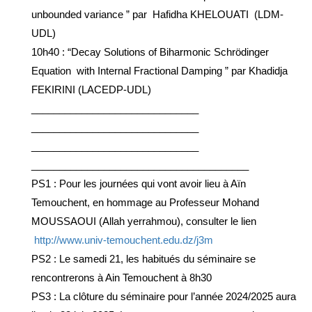
unbounded variance ” par Hafidha KHELOUATI (LDM-
UDL)
10h40 : “Decay Solutions of Biharmonic Schrödinger
Equation with Internal Fractional Damping ” par Khadidja
FEKIRINI (LACEDP-UDL)
______________________________
______________________________
______________________________
______________________________
_________
PS1 : Pour les journées qui vont avoir lieu à Aïn
Temouchent, en hommage au Professeur Mohand
MOUSSAOUI (Allah yerrahmou), consulter le lien
http://www.univ-temouchent.
edu.dz/j3m
PS2 : Le samedi 21, les habitués du séminaire se
rencontrerons à Ain Temouchent à 8h30
PS3 : La clôture du séminaire pour l’année 2024/2025 aura