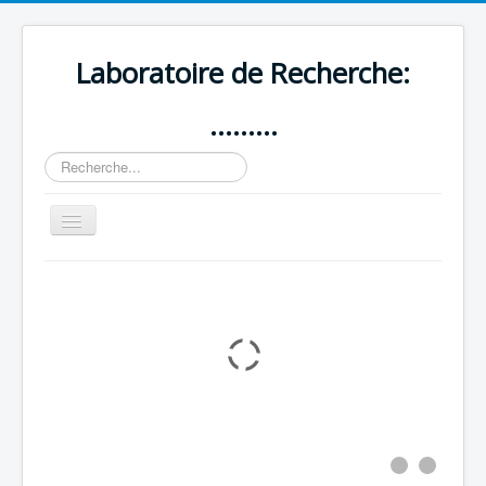
Laboratoire de Recherche:
.........
Rechercher
Basculer
la
navigation
Accueil
Présentation
Équipes de Recherche
Projets
Publications
Revues Scientifiques