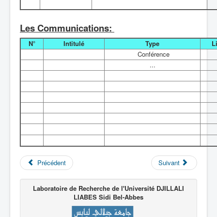
Les Communications:
N°
Intitulé
Type
L
Conférence
...
Précédent
Suivant
Laboratoire de Recherche de l'Université DJILLALI
LIABES
Sidi Bel-Abbes