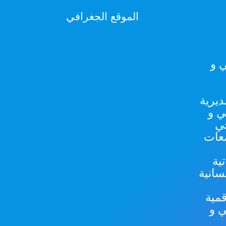
الموقع الجغرافي
ي و
ديرية
ي و
جي
معات
ية
سانية
مية
ي و