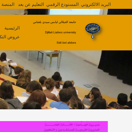
خطي
البريد الالكتروني
المستودع الرقمي
التعليم عن بعد
ا
لمنصة ا
لى
لمحتوى
جامعة الجيلالي ليابس سيدي بلعباس
الرئيسية
Djillali Liabes university
عروض التك
Sidi bel abbes