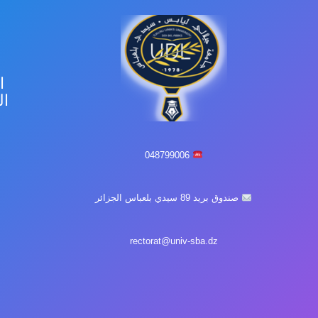
ا
ال
ا
048799006
صندوق بريد 89 سيدي بلعباس الجزائر
rectorat@univ-sba.dz