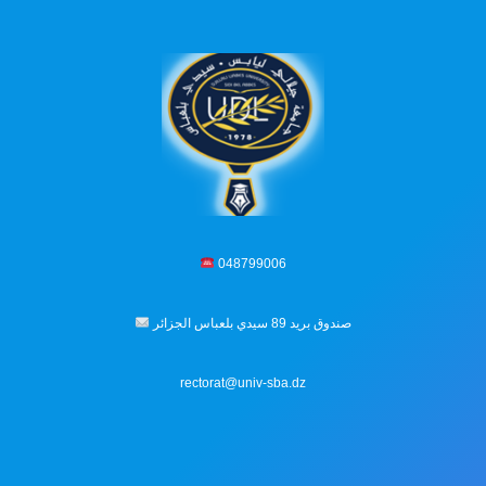
048799006
صندوق بريد 89 سيدي بلعباس الجزائر
rectorat@univ-sba.dz