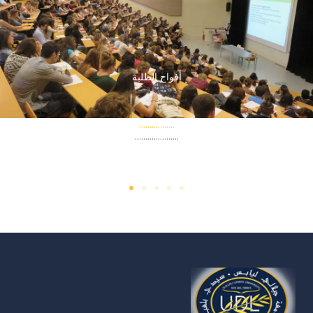
خطي
لى
لمحتوى
أفواج الطلبة
.................
.....................