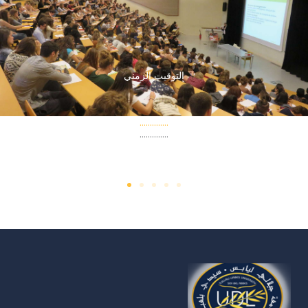
خطي
لى
لمحتوى
التوقيت الزمني
..............
..............