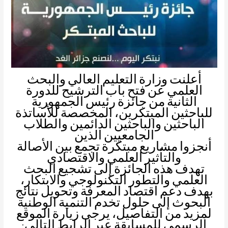
أعلنت وزارة التعليم العالي والبحث
العلمي عن فتح باب الترشيح للدورة
الثانية من جائزة رئيس الجمهورية
للباحثين المبتكرين، المخصصة للأساتذة
الباحثين والباحثين الدائمين والطلاب
الجامعيين الذين
أنجزوا مشاريع مبتكرة تجمع بين الأصالة
والتأثير العلمي والاقتصادي
تهدف هذه الجائزة إلى تشجيع البحث
العلمي والتطور التكنولوجي والابتكار،
بهدف دعم اقتصاد المعرفة وتحويل نتائج
البحوث إلى حلول تخدم التنمية الوطنية
لمزيد من التفاصيل، يرجى زيارة الموقع
الرسمي للمسابقة عبر الرابط التالي: