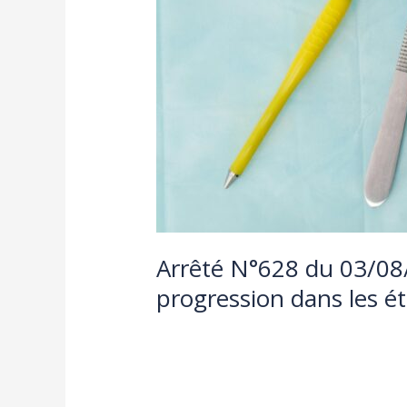
Arrêté N°628 du 03/08/2
progression dans les é
graduation
,
textes reglementaires
/
Fa
Lire la suite »