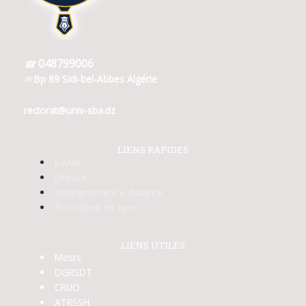
048799006
☎
✉
Bp 89 Sidi-bel-Abbes Algérie
rectorat@univ-
sba.dz
LIENS RAPIDES
E-Mail
Dspace
enseignement a distance
formulaire en ligne
LIENS UTILES
Mesrs
DGRSDT
CRUO
ATRSSH