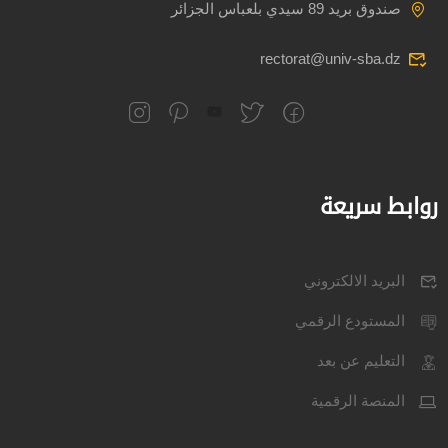
صندوق بريد 89 سيدي بلعباس الجزائر
rectorat@univ-sba.dz
روابط سريعة
البريد الالكتروني
المستودع الرقمي
التعليم عن بعد
المنصة الرقمية