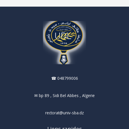
titre
de
l’année
universitaire
“2025-
2026”
☎ 048799006
✉ bp 89 , Sidi Bel Abbes , Algerie
rectorat@univ-sba.dz