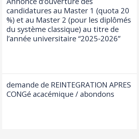
Annonce d’ouverture des
d’ouverture
candidatures au Master 1 (quota 20
des
%) et au Master 2 (pour les diplômés
candidatures
au
du système classique) au titre de
Master
l’année universitaire “2025-2026”
1
(quota
Laisser un commentaire
/
Actualités
,
طلبة و اساتذة
/
admin seco
20
Lire la suite »
%)
et
au
Master
demande de REINTEGRATION APRES
demande
2
de
CONGé acacémique / abondons
(pour
REINTEGRATION
les
Laisser un commentaire
/
طلبة و اساتذة
/
admin seco
APRES
diplômés
CONGé
du
Lire la suite »
acacémique
système
/
classique)
abondons
au