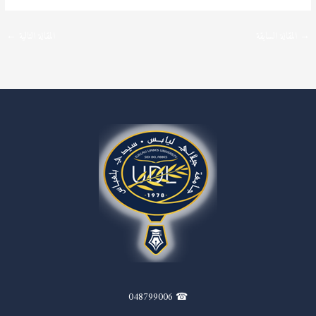
→
المقالة السابقة
المقالة التالية
←
☎ 048799006