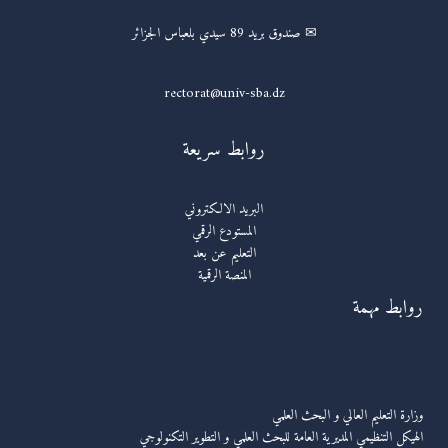
✉ صندوق بريد 89 سيدي بلعباس الجزائر
rectorat@univ-sba.dz
روابط سريعة
البريد الالكتروني
المستودع الرقمي
التعليم عن بعد
المنصة الرقمية
روابط مهمة
روابط مهمة
وزارة التعليم العالي و البحث العلمي
الهيكل التنظيمي المديرية العامة للبحث العلمي و التطوير التكنولوجي