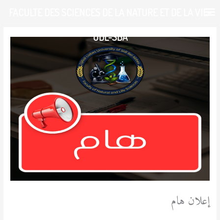
خطي
FACULTE DES SCIENCES DE LA NATURE ET DE LA VIE-
لى
لمحتوى
UDL-SBA
إعلان هام
/
آخر المستجدات
,
الطالب
/ بواسطة
admfsnv