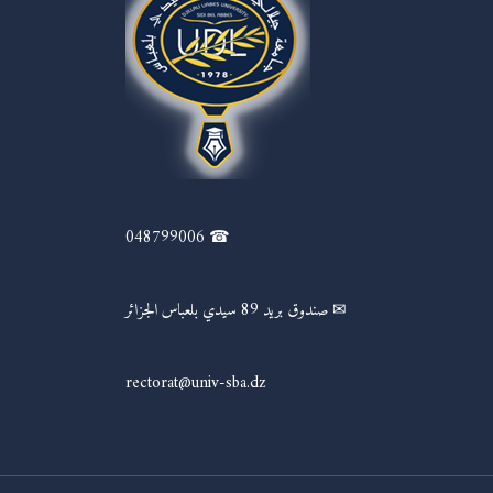
☎ 048799006
✉ صندوق بريد 89 سيدي بلعباس الجزائر
rectorat@univ-sba.dz