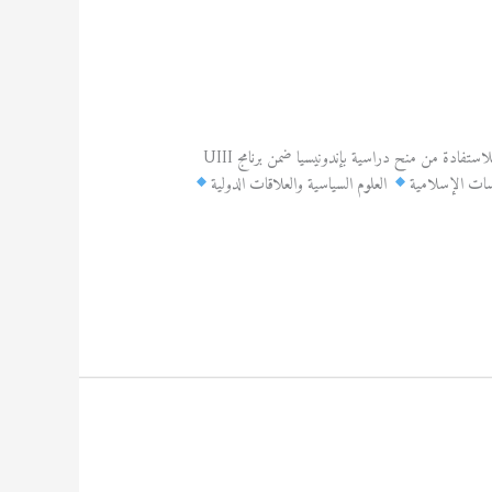
فتح باب الترشح: منح دراسية بإندونيسيا (ماستر ودكتوراه) – 2026/2027 تُعلن وزارة التعليم العالي والبحث العلمي (MESRS) عن فتح باب الترشح للاستفادة من منح دراسية بإندونيسيا ضمن برنامج UIII
سات الإسلامية
العلوم السياسية والعلاقات الدولية