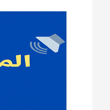
فتح
باب
الترشح:
منح
دراسية
بإندونيسيا
(ماستر
ودكتوراه)
–
2026/2027