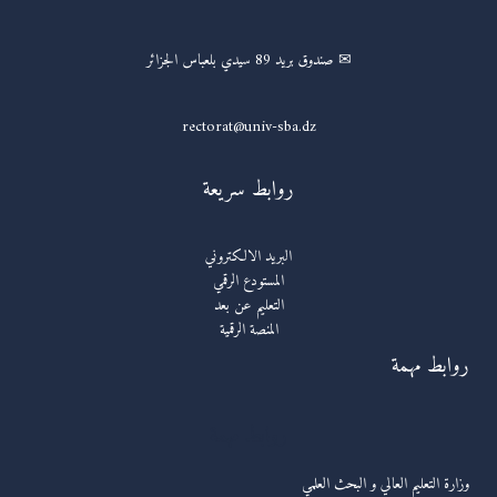
✉ صندوق بريد 89 سيدي بلعباس الجزائر
rectorat@univ-sba.dz
روابط سريعة
البريد الالكتروني
المستودع الرقمي
التعليم عن بعد
المنصة الرقمية
روابط مهمة
روابط مهمة
وزارة التعليم العالي و البحث العلمي