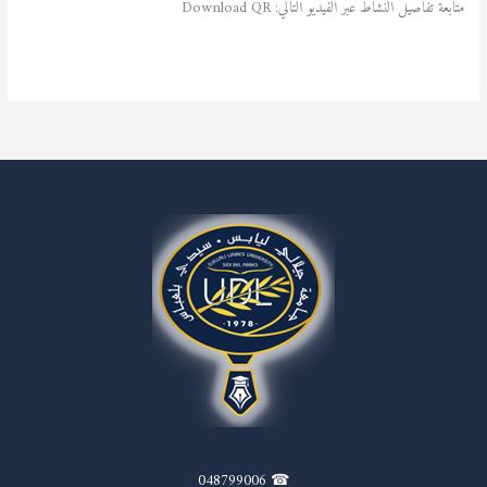
متابعة تفاصيل النشاط عبر الفيديو التالي: Download QR
قراءة المزيد »
☎ 048799006