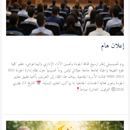
إعلان هام
آخر المستجدات
/
admfsnv
يوم تحسيسيفي إطار ترسيخ ثقافة الجودة وتحسين الأداء الإداري والبيداغوجي، تنظم كلية
علوم الطبيعة والحياة بجامعة جامعة جيلالي ليابس يوماً تحسيسياً حول نظام إدارة الجودة ISO
9001:2015 لفائدة الأسرة الجامعية. يهدف هذا اللقاء إلى التعريف بأهمية تطبيق معايير
الجودة وتعزيز فعالية الخدمات الجامعية بما يواكب المعايير الدولية.
التاريخ: 23 فيفري
2026
التوقيت: العاشرة صباحاً
قراءة المزيد »
نشاط
نادي