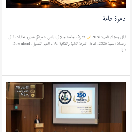
دعوة عامة
آخر المستجدات
/
admfsnv
ليالي رمضان العلمية 2026
تتشرف جامعة جيلالي اليابس بدعوتكم لحضور فعاليات ليالي
رمضان العلمية 2026، لتبادل المعرفة العلمية والثقافية خلال الشهر الفضيل. Download
QR
قراءة المزيد »
إعلان
هام