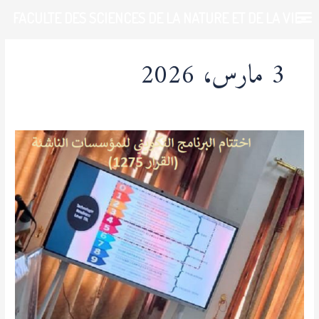
خطي
FACULTE DES SCIENCES DE LA NATURE ET DE LA VIE-
لى
لمحتوى
UDL-SBA
3 مارس، 2026
اختتام
فعاليات
البرنامج
التكويني
(القرار
1275)