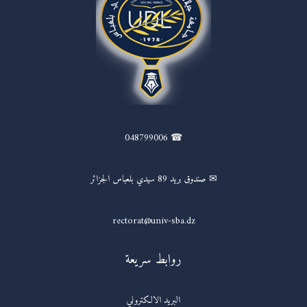
☎ 048799006
✉ صندوق بريد 89 سيدي بلعباس الجزائر
rectorat@univ-sba.dz
روابط سريعة
البريد الالكتروني