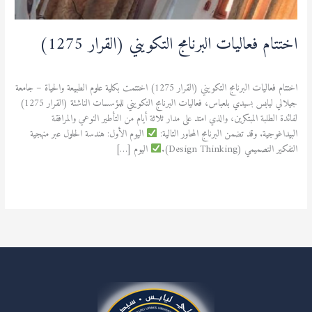
اختتام فعاليات البرنامج التكويني (القرار 1275)
نشاطات علمية
/
admfsnv
اختتام فعاليات البرنامج التكويني (القرار 1275) اختتمت بكلية علوم الطبيعة والحياة – جامعة
جيلالي ليابس بسيدي بلعباس، فعاليات البرنامج التكويني للمؤسسات الناشئة (القرار 1275)
لفائدة الطلبة المبتكرين، والذي امتد على مدار ثلاثة أيام من التأطير النوعي والمرافقة
البيداغوجية. وقد تضمن البرنامج المحاور التالية:
اليوم الأول: هندسة الحلول عبر منهجية
التفكير التصميمي (Design Thinking).
اليوم […]
قراءة المزيد »