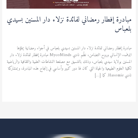
مبادرة إفطار رمضاني لفائدة نزلاء دار المسنين بسيدي
بلعباس
نشاطات ثقافية ورياضية
,
نشاطات علمية
/
admfsnv
مبادرة إفطار رمضاني لفائدة نزلاء دار المسنين بسيدي بلعباس في أجواء رمضانية يملؤها
الدفء الإنساني وروح التضامن، نظّم نادي MycoMinds مبادرة إفطار لفائدة نزلاء دار
المسنين بولاية سيدي بلعباس، وذلك بالتنسيق مع مصلحة النشاطات العلمية والثقافية والرياضية
لكلية العلوم الطبيعية والحياة التي كان لها دور كبير وأساسي في إنجاح هذه المبادرة، وبمشاركة
نادي Hasomie. كما […]
قراءة المزيد »