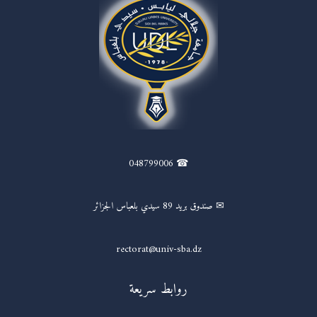
☎ 048799006
✉ صندوق بريد 89 سيدي بلعباس الجزائر
rectorat@univ-sba.dz
روابط سريعة