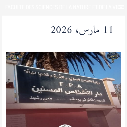
خطي
FACULTE DES SCIENCES DE LA NATURE ET DE LA VIE-
لى
لمحتوى
UDL-SBA
11 مارس، 2026
مبادرة
إفطار
رمضاني
لفائدة
نزلاء
دار
المسنين
بسيدي
بلعباس