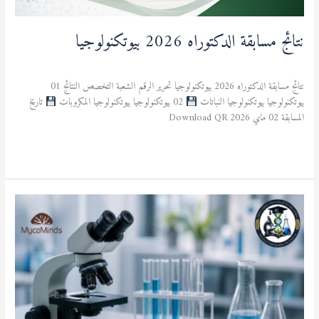
نتائج مسابقة الدكتوراه 2026 بيوتكنولوجيا
آخر المستجدات
/
admfsnv
نتائج مسابقة الدكتوراه 2026 بيوتكنولوجيا تحرير الرقم الشعبة التخصص النتائج 01
بيوتكنولوجيا بيوتكنولوجيا النباتات
02 بيوتكنولوجيا بيوتكنولوجيا المكروبات
تاريخ
المسابقة 02 ماي 2026 Download QR
قراءة المزيد »
ورشة
علم
الأحياء
الدقيقة
–
MycoMinds