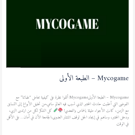
الأولى
Mycogame – الطبعة الأولى
نشاطات ثقافية ورياضية
/
admfsnv
Mycogame – الطبعة الأولىMycogame ألقوا نظرة على كيفية تعامل “علمائنا” مع
الفوضى التي أعقبت حادث المختبر الذي تسبب فيه العالِم سامي.من تحليل الأبواغ إلى التسابق
مع الزمن، كانت الأجواء مليئة بالحماس والتحدي!
كل الشكر لكل من ارتدى الزي،
ودخل المختبر، وساهم في إيجاد الحل لوقف انتشار العدوى.الجامعة الآن في أمان… على الأقل
في الوقت