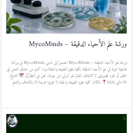
ورشة علم الأحياء الدقيقة – MycoMinds
نشاطات ثقافية ورياضية
/
admfsnv
ورشة علم الأحياء الدقيقة – MycoMinds انضموا إلى نادي MycoMinds في ورشة
تفاعلية مميزة في علم الأحياء الدقيقة بكلية علوم الطبيعة والحياة!سواء كنتم من عشاق العمل في
المختبر أو مجرد فضوليين لاكتشاف العالم غير المرئي من حولنا، نحن في انتظاركم.
التاريخ:
05 ماي 2026
المكان: كلية علوم الطبيعة والحياة لا تفوتوا فرصة الاستكشاف والتعلم
قراءة المزيد »
Mycogame
–
الطبعة