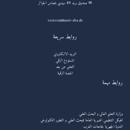
✉ صندوق بريد 89 سيدي بلعباس الجزائر
rectorat@univ-sba.dz
روابط سريعة
البريد الالكتروني
المستودع الرقمي
التعليم عن بعد
المنصة الرقمية
روابط مهمة
روابط مهمة
وزارة التعليم العالي و البحث العلمي
الهيكل التنظيمي المديرية العامة للبحث العلمي و التطوير التكنولوجي
الندوة الجهوية لجامعات الغرب