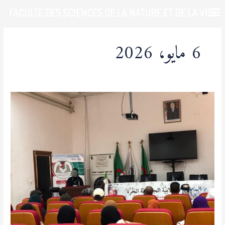
خطي
FACULTE DES SCIENCES DE LA NATURE ET DE LA VIE-
لى
لمحتوى
UDL-SBA
6 مايو، 2026
ندوة
علمية
حول
المخدرات