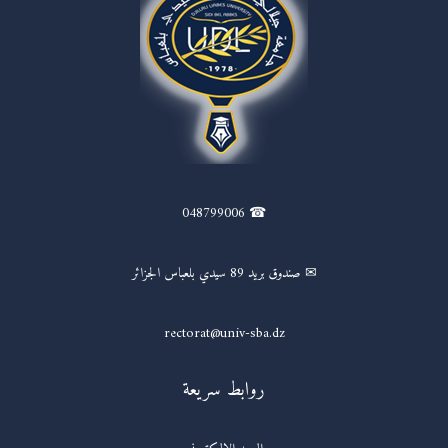
☎ 048799006
✉ صندوق بريد 89 سيدي بلعباس الجزائر
rectorat@univ-sba.dz
روابط سريعة