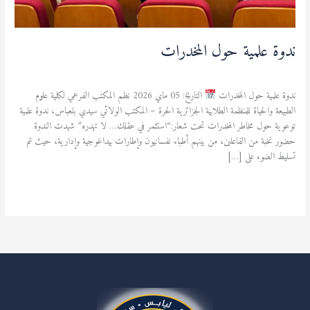
ندوة علمية حول المخدرات
نشاطات ثقافية ورياضية
/
admfsnv
ندوة علمية حول المخدرات
التاريخ: 05 ماي 2026 نظم المكتب الفرعي لكلية علوم
الطبيعة والحياة للمنظمة الطلابية الجزائرية الحرة – المكتب الولائي سيدي بلعباس، ندوة علمية
توعوية حول مخاطر المخدرات تحت شعار:“استثمر في عقلك… لا تهدره” شهدت الندوة
حضور نخبة من الفاعلين، من بينهم أطباء نفسانيون وإطارات بيداغوجية وإدارية، حيث تم
تسليط الضوء على […]
قراءة المزيد »