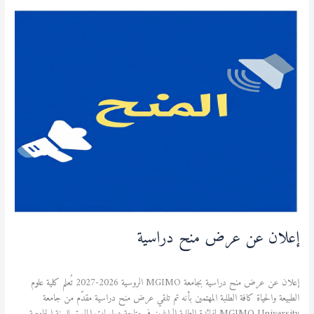
إعلان
عن
عرض
منح
دراسية
إعلان عن عرض منح دراسية
منح دراسية
/
admfsnv
إعلان عن عرض منح دراسية بجامعة MGIMO الروسية 2026-2027 تُعلم كلية علوم
الطبيعة والحياة كافة الطلبة المهتمين بأنه تم تلقي عرض منح دراسية مقدّم من جامعة
MGIMO University لفائدة الطلبة الراغبين في متابعة دراسات الماستر للسنة الجامعية