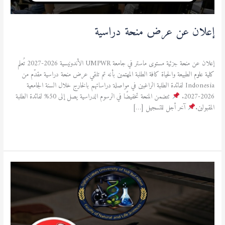
إعلان عن عرض منحة دراسية
منح دراسية
/
admfsnv
إعلان عن منحة جزئية مستوى ماستر في جامعة UMPWR الأندونيسية 2026-2027 تُعلم
كلية علوم الطبيعة والحياة كافة الطلبة المهتمين بأنه تم تلقي عرض منحة دراسية مقدّم من
Indonesia لفائدة الطلبة الراغبين في مواصلة دراساتهم بالخارج خلال السنة الجامعية
2026-2027.
تتضمن المنحة تخفيضًا في الرسوم الدراسية يصل إلى 50% لفائدة الطلبة
المقبولين.
آخر أجل للتسجيل […]
قراءة المزيد »
إعلان
عن
عرض
منحة
دراسية