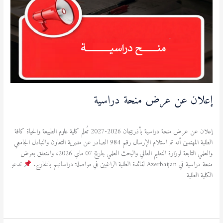
إعلان عن عرض منحة دراسية
منح دراسية
/
admfsnv
إعلان عن عرض منحة دراسية بأذربيجان 2026-2027 تُعلم كلية علوم الطبيعة والحياة كافة
الطلبة المهتمين أنه تم استلام الإرسال رقم 984 الصادر عن مديرية التعاون والتبادل الجامعي
والعلمي التابعة لوزارة التعليم العالي والبحث العلمي بتاريخ 07 ماي 2026، والمتعلق بعرض
منحة دراسية في Azerbaijan لفائدة الطلبة الراغبين في مواصلة دراساتهم بالخارج.
تدعو
الكلية الطلبة
قراءة المزيد »