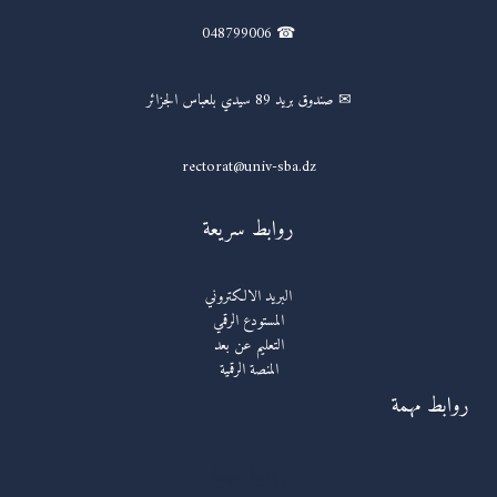
☎ 048799006
✉ صندوق بريد 89 سيدي بلعباس الجزائر
rectorat@univ-sba.dz
روابط سريعة
البريد الالكتروني
المستودع الرقمي
التعليم عن بعد
المنصة الرقمية
روابط مهمة
روابط مهمة