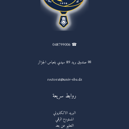
☎ 048799006
✉ صندوق بريد 89 سيدي بلعباس الجزائر
rectorat@univ-sba.dz
روابط سريعة
البريد الالكتروني
المستودع الرقمي
التعليم عن بعد