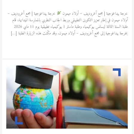
آخر المستجدات
,
نشاطات علمية
/
admfsnv
خرجة بيداغوجية | مجمع أغروديف – أولاد ميمون
خرجة بيداغوجية | مجمع أغروديف –
أولاد ميمون في إطار تعزيز التكوين التطبيقي وربط الجانب النظري بالممارسة الميدانية، قام
طلبة السنة الثالثة ليسانس بيوكيمياء وطلبة ماستر 1 بيوكيمياء تطبيقية يوم 11 ماي 2026
بخرجة بيداغوجية إلى مجمع أغروديف – أولاد ميمون. وقد مكّنت هذه الزيارة الطلبة […]
قراءة المزيد »
منحة
دراسية