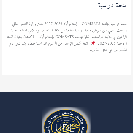
منحة دراسية
منح دراسية
/
admfsnv
منحة دراسية بجامعة COMSATS – إسلام أباد 2026-2027 تعلن وزارة التعليم العالي
والبحث العلمي عن عرض منحة دراسية مقدمة من منظمة التعاون الإسلامي لفائدة الطلبة
الراغبين في متابعة دراساتهم العليا بجامعة COMSATS بإسلام أباد – باكستان بعنوان السنة
الجامعية 2026-2027.
المنحة تشمل الإعفاء من الرسوم الدراسية فقط، بينما تبقى باقي
المصاريف على عاتق الطالب.
قراءة المزيد »