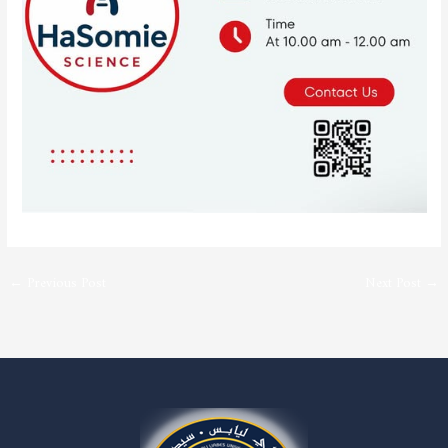
←
Previous Post
Next Post
→