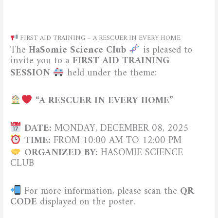
/
CULTURAL AND SPORTING ACTIVITIES
,
CURRENT NEWS
/ By
admfsnv
FIRST AID TRAINING – A RESCUER IN EVERY HOME
The
HaSomie Science Club
is pleased to
invite you to a
FIRST AID TRAINING
SESSION
held under the theme:
“A RESCUER IN EVERY HOME”
DATE:
MONDAY, DECEMBER 08, 2025
TIME:
FROM 10:00 AM TO 12:00 PM
ORGANIZED BY:
HASOMIE SCIENCE
CLUB
For more information, please scan the
QR
CODE
displayed on the poster.