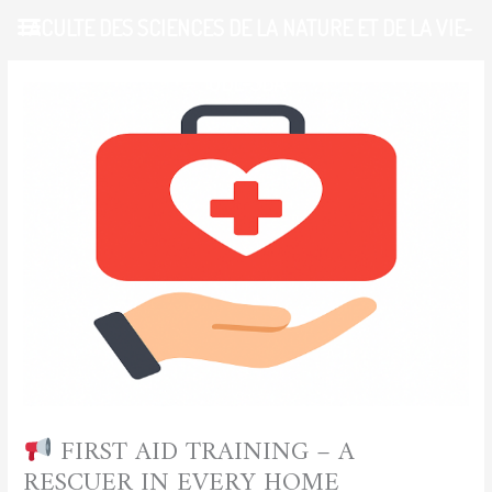
Skip
FACULTE DES SCIENCES DE LA NATURE ET DE LA VIE-
to
content
UDL-SBA
FIRST AID TRAINING – A
RESCUER IN EVERY HOME