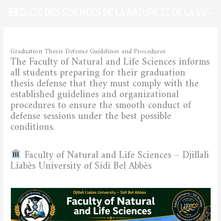
Skip
FACULTE DES SCIENCES DE LA NATURE ET DE LA VIE-
to
content
UDL-SBA
/
STUDENTS
/ By
admfsnv
Graduation Thesis Defense Guidelines and Procedures
The Faculty of Natural and Life Sciences informs
all students preparing for their graduation
thesis defense that they must comply with the
established guidelines and organizational
procedures to ensure the smooth conduct of
defense sessions under the best possible
conditions.
Faculty of Natural and Life Sciences – Djillali
Liabès University of Sidi Bel Abbès