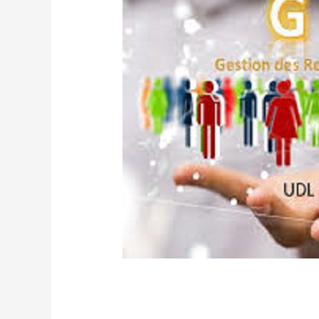
/
ACTUALITES
/ Par
admfsnv