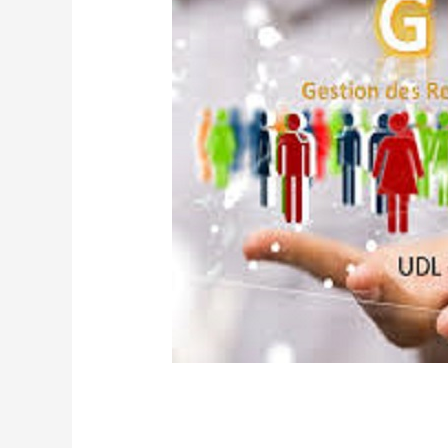
/
CURRENT NEWS
/ By
admfsnv