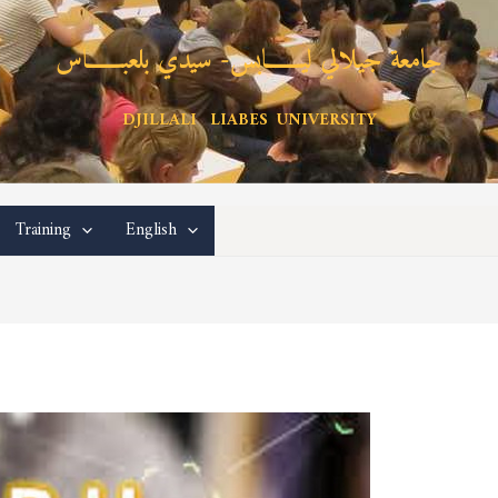
جامعة جيلالي ليـــــــابس- سيدي بلعبـــــــاس
DJILLALI LIABES UNIVERSITY
Training
English