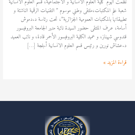
نظمت اليوم كلية العلوم الانسانية و الاجتماعية، قسم العلوم الانسانية
شعبة علم المكتبات،ملتقى وطني موسوم ” التقنيات الرقمية الناشئة و
تطبيقاتها بالمكتبات العمومية الجزائرية”، تحت رئاسة د.دموش
أسامة، عرف الملتقى حضور السيدة نائبة مدير الجامعة البروفيسور
قندوسي شهيناز، و عميد الكلية البروفيسور الأحمر قادة، و نائب العميد
د.عشاش نورين و رئيس قسم العلوم الانسانية أ.بلجة […]
قراءة المزيد »