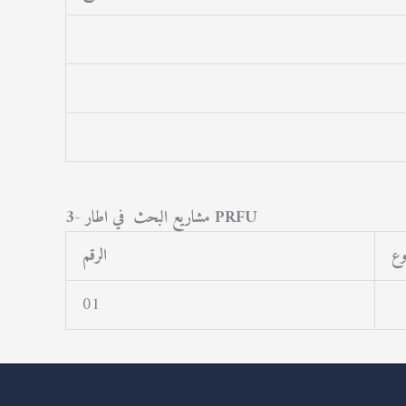
3- مشاريع البحث في اطار PRFU
وع
الرقم
01