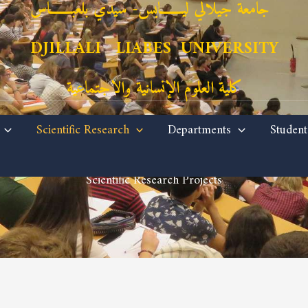
جامعة جيلالي ليـــــــابس- سيدي بلعبـــــــاس
DJILLALI LIABES UNIVERSITY
كلية العلوم الإنسانية والاجتماعية
Scientific Research
Departments
Student
Scientific Research Projects