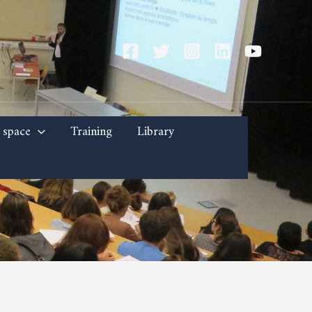
 space
Training
Library