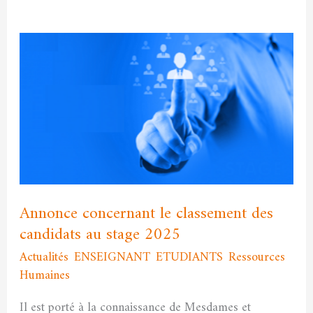
Annonce
concernant
le
classement
des
candidats
au
stage
2025
Annonce concernant le classement des
candidats au stage 2025
Actualités
,
ENSEIGNANT
,
ETUDIANTS
,
Ressources
Humaines
/
admfssh
Il est porté à la connaissance de Mesdames et