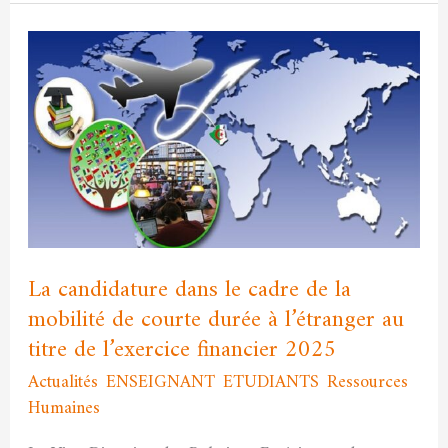
La
candidature
dans
le
cadre
de
la
mobilité
de
La candidature dans le cadre de la
courte
mobilité de courte durée à l’étranger au
durée
titre de l’exercice financier 2025
à
Actualités
,
ENSEIGNANT
,
ETUDIANTS
,
Ressources
l’étranger
Humaines
/
admfssh
au