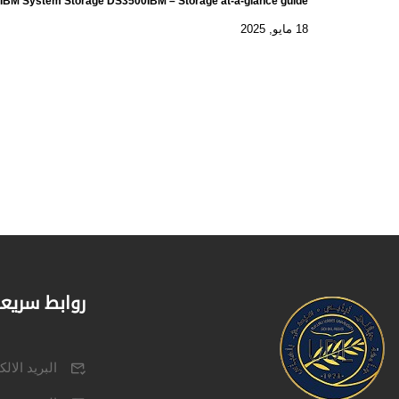
IBM System Storage DS3500IBM – Storage at-a-glance guide
18 مايو, 2025
روابط سريع
البريد الال