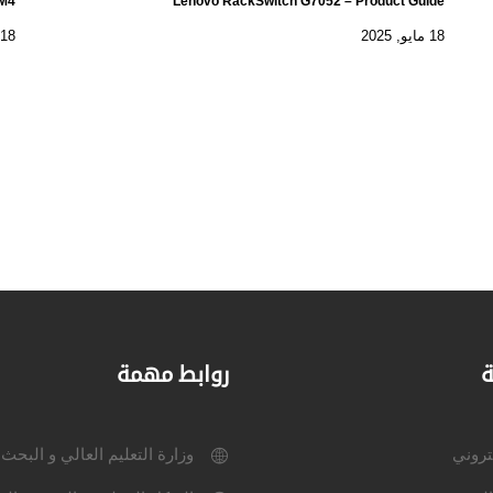
 M4
Lenovo RackSwitch G7052 – Product Guide
18 مايو, 2025
18 مايو, 2025
ة
روابط مهمة
كتروني
وزارة التعليم العالي و البحث