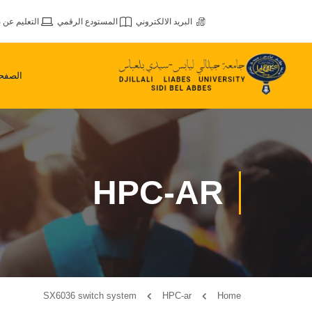
البريد الالكتروني
المستودع الرقمي
التعليم عن ب
الصفحة
HPC-AR
SX6036 switch system
HPC-ar
Home