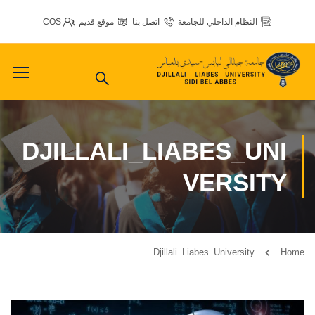
النظام الداخلي للجامعة
اتصل بنا
موقع قديم
COS
DJILLALI_LIABES_UNI
VERSITY
Djillali_Liabes_University
Home