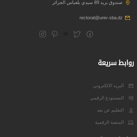
صندوق بريد 89 سيدي بلعباس الجزائر
rectorat@univ-sba.dz
روابط سريعة
البريد الالكتروني
المستودع الرقمي
التعليم عن بعد
المنصة الرقمية