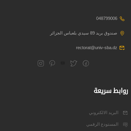
048799006
صندوق بريد 89 سيدي بلعباس الجزائر
rectorat@univ-sba.dz
روابط سريعة
البريد الالكتروني
المستودع الرقمي