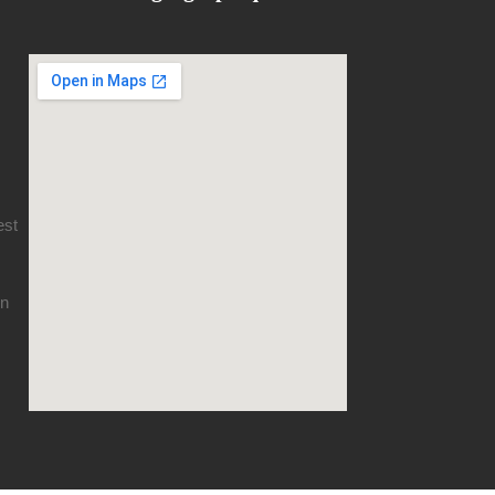
est
en