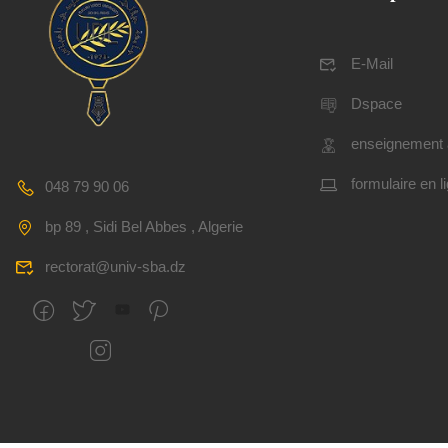
E-Mail
Dspace
enseignement 
formulaire en l
048 79 90 06
bp 89 , Sidi Bel Abbes , Algerie
rectorat@univ-sba.dz