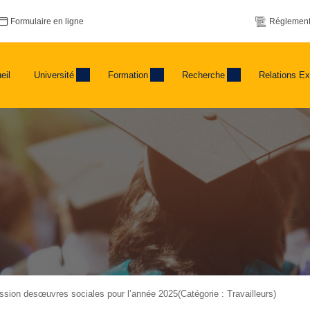
Formulaire en ligne
Réglement
eil
Université
Formation
Recherche
Relations Ex
sion desœuvres sociales pour l’année 2025(Catégorie : Travailleurs)