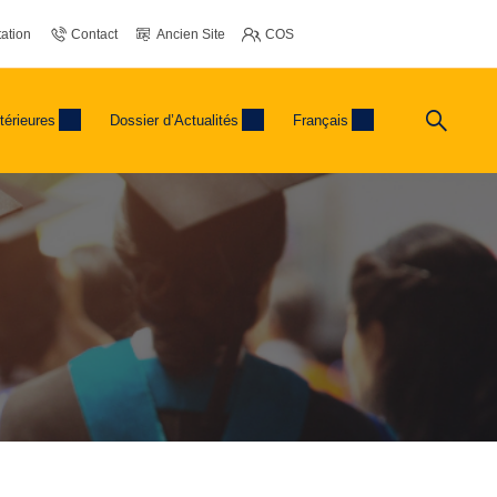
ation
Contact
Ancien Site
COS
térieures
Dossier d’Actualités
Français