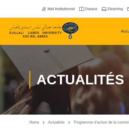
Mail Institutionnel
Dspace
Elearning
Accu
ACTUALITÉS
Home
Actualités
Programme d’action de la commis