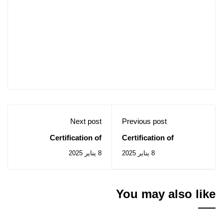
Next post
Previous post
Certification of
Certification of
linguistic,
linguistic,
8 يناير 2025
8 يناير 2025
entrepreneurial and
entrepreneurial and
digital skillsin the
digital skillsin the
Algerian higher
Algerian higher
education system
education system
You may also like
(LEADS) - NL 2-LEADS-
(LEADS) - NL 2-LEADS-
FR
AR