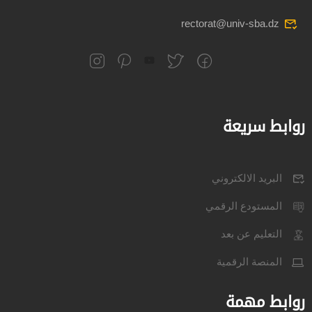
rectorat@univ-sba.dz
روابط سريعة
البريد الالكتروني
المستودع الرقمي
التعليم عن بعد
المنصة الرقمية
روابط مهمة