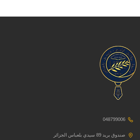
048799006
صندوق بريد 89 سيدي بلعباس الجزائر