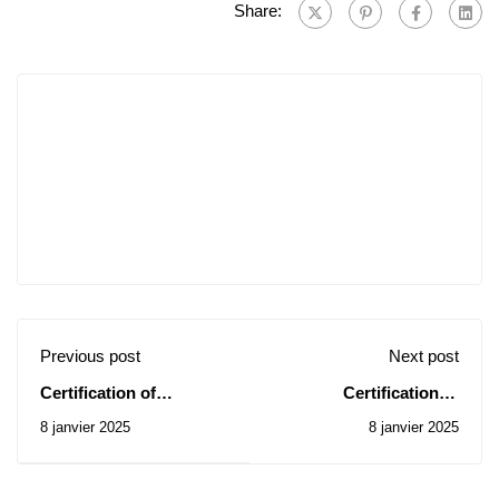
Share:
Previous post
Next post
Certification of
Certification of
linguistic,
linguistic,
8 janvier 2025
8 janvier 2025
entrepreneurial and
entrepreneurial and
digital skillsin the
digital skillsin the
Algerian higher
Algerian higher
education system
education system