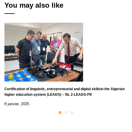
You may also like
(LEADS) - NL 2-LEADS-
(LEADS) - NL 2-LEADS-
AR
FR
Certification of linguistic, entrepreneurial and digital skillsin the Algerian
higher education system (LEADS) – NL 2-LEADS-FR
8 janvier, 2025